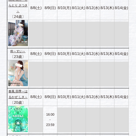
らとり さつき
8/8(土)
8/9(日)
8/10(月)
8/11(火)
8/12(水)
8/13(木)
8/14(金)
～
〔24歳〕
粋～すい～
8/8(土)
8/9(日)
8/10(月)
8/11(火)
8/12(水)
8/13(木)
8/14(金)
〔23歳〕
春風 四季～は
8/8(土)
8/9(日)
8/10(月)
8/11(火)
8/12(水)
8/13(木)
8/14(金)
るかぜ しき～
〔20歳〕
16:00
-
23:59