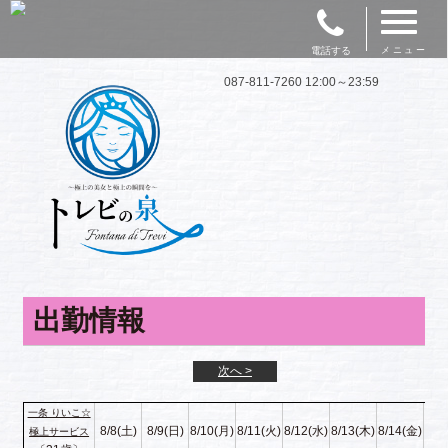
電話する
メニュー
087-811-7260 12:00～23:59
出勤情報
次へ >
一条 りいこ☆
8/8(土)
8/9(日)
8/10(月)
8/11(火)
8/12(水)
8/13(木)
8/14(金)
極上サービス