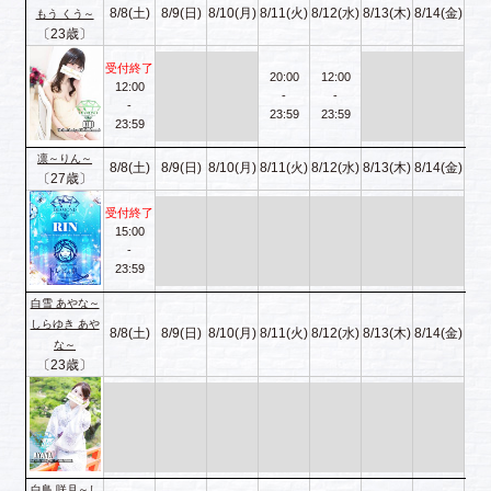
8/8(土)
8/9(日)
8/10(月)
8/11(火)
8/12(水)
8/13(木)
8/14(金)
もう くう～
〔23歳〕
受付終了
20:00
12:00
12:00
-
-
-
23:59
23:59
23:59
凛～りん～
8/8(土)
8/9(日)
8/10(月)
8/11(火)
8/12(水)
8/13(木)
8/14(金)
〔27歳〕
受付終了
15:00
-
23:59
白雪 あやな～
しらゆき あや
8/8(土)
8/9(日)
8/10(月)
8/11(火)
8/12(水)
8/13(木)
8/14(金)
な～
〔23歳〕
白鳥 咲月～し