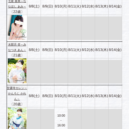
七星 亜美～な
8/8(土)
8/9(日)
8/10(月)
8/11(火)
8/12(水)
8/13(木)
8/14(金)
なほし あみ～
〔22歳〕
水那月 杏～み
8/8(土)
8/9(日)
8/10(月)
8/11(火)
8/12(水)
8/13(木)
8/14(金)
なつき あん～
〔21歳〕
甘露寺カレン～
かんろじ かれ
8/8(土)
8/9(日)
8/10(月)
8/11(火)
8/12(水)
8/13(木)
8/14(金)
ん～
〔20歳〕
10:00
-
16:00