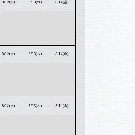
8/12(水)
8/13(木)
8/14(金)
8/12(水)
8/13(木)
8/14(金)
8/12(水)
8/13(木)
8/14(金)